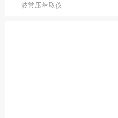
波常压萃取仪