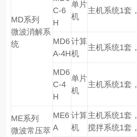
单片
C-6
主机系统
1
套
机
MD
系列
H
微波消解系
MD6
计算
统
主机系统
1
套
A-4H
机
MD6
单片
C-4
主机系统
1
套
机
H
ME6
计算
主机系统
1
套
ME
系列
A
机
搅拌系统
1
套
微波常压萃