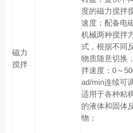
度的磁力搅拌
速度；配备电
机械两种搅拌
式，根据不同
磁力
物质随意切换
搅拌
拌速度：
0
～
50
ad/min
连续可
适用于各种粘
的液体和固体
物；