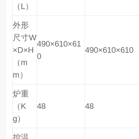
（
L
）
外形
尺寸
W
490×610×61
×
D
×
H
490×610×610
0
（
m
m
）
炉重
（
K
48
48
g
）
控温