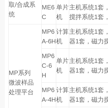
取
/
合成系
ME6
单片
主机系统
1
套
统
C
机
搅拌系统
1
套
MP6
计算
主机系统
1
套
A-6H
机
器
1
套，磁力
MP6
单片
主机系统
1
套
C-6
机
器
1
套，磁力
MP
系列
H
微波样品
MP6
计算
主机系统
1
套
处理平台
A-4H
机
器
1
套，磁力