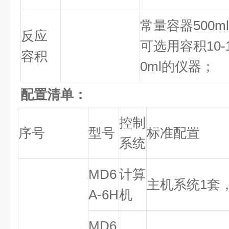
常量容器
500ml
反应
可选用容积
10-
容积
0ml
的仪器；
配置清单：
控制
序号
型号
标准配置
系统
MD6
计算
主机系统
1
套
A-6H
机
MD6