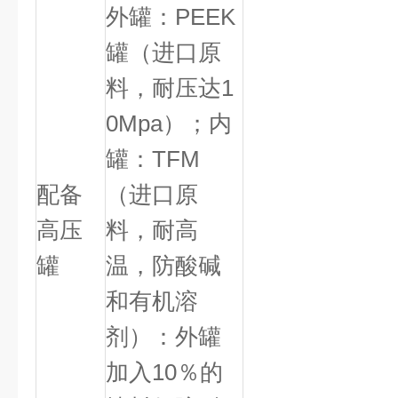
外罐：
PEEK
罐（进口原
料，耐压达
1
0Mpa
）；内
罐：
TFM
配备
（进口原
高压
料，耐高
罐
温，防酸碱
和有机溶
剂）：外罐
加入
10
％的