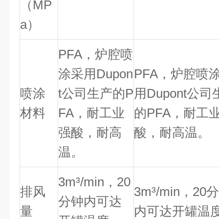
（
MP
a
）
PFA
，炉腔喷
涂采用
Dupon
PFA
，炉腔喷
喷涂
t
公司生产的
P
用
Dupont
公司
材料
FA
，耐工业
的
PFA
，耐工
强酸，耐高
酸，耐高温。
温。
3m
³
/min
，
20
排风
3m
³
/min
，
20
分
分钟内可达
量
内可达开罐温