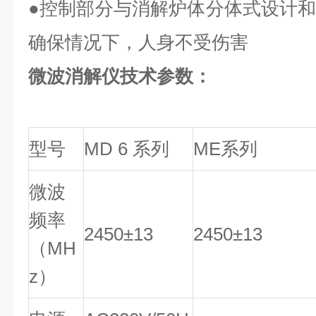
●控制部分与消解炉体分体式设计
确保情况下，人身不受伤害
微波消解仪技术参数：
型号
MD 6
系列
ME
系列
微波
频率
2450±13
2450±13
（
MH
z
）