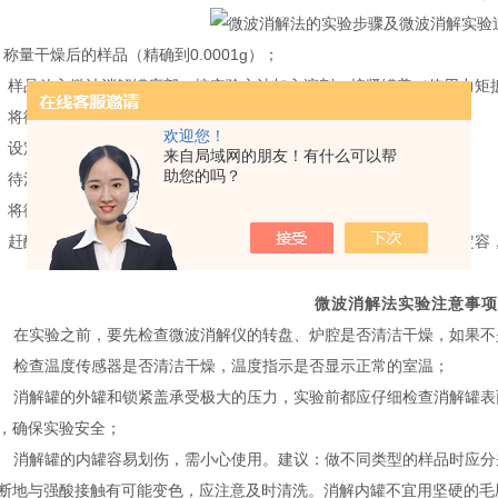
.
称量干燥后的样品（精确到
0.0001g
）；
样品放入微波消解罐底部，按实验方法加入溶剂，拧紧罐盖（使用力矩
将微波消解罐放入微波消解仪转盘中；
欢迎您！
设定微波消解仪工作程序，然后启动，进行消解；
来自局域网的朋友！有什么可以帮
助您的吗？
待消解完成，微波消解罐冷却至室温后，开罐；
将微波消解内罐放入到石墨消解器中，设定工步程序进行赶酸；
赶酸完成后取出微波消解内罐，冷却，然后转移到试剂容量瓶中，定容
微波消解法实验注意事项
在实验之前，要先检查微波消解仪的转盘、炉腔是否清洁干燥，如果不
检查温度传感器是否清洁干燥，温度指示是否显示正常的室温；
消解罐的外罐和锁紧盖承受极大的压力，实验前都应仔细检查消解罐表
，确保实验安全；
消解罐的内罐容易划伤，需小心使用。建议：做不同类型的样品时应分
断地与强酸接触有可能变色，应注意及时清洗。消解内罐不宜用坚硬的毛