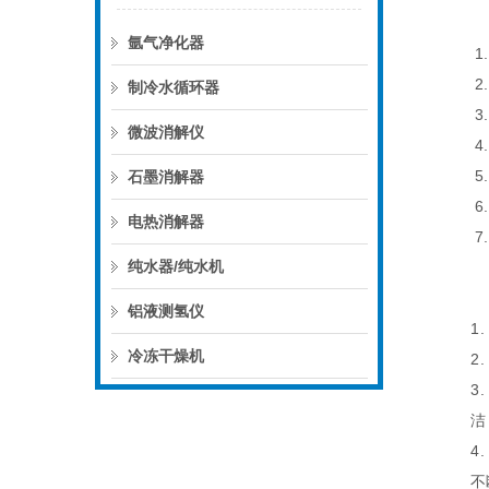
氩气净化器
1
2.
制冷水循环器
3.
微波消解仪
4.
5.
石墨消解器
6.
电热消解器
7.
纯水器/纯水机
铝液测氢仪
1.
冷冻干燥机
2.
3.
洁
4.
不