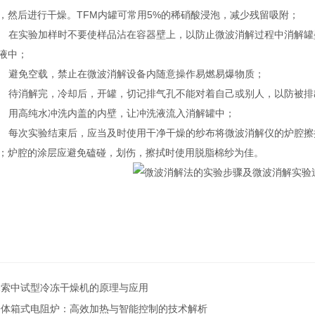
，然后进行干燥。
TFM
内罐可常用
5%
的稀硝酸浸泡，减少残留吸附；
在实验加样时不要使样品沾在容器壁上，以防止微波消解过程中消解罐
液中；
避免空载，禁止在微波消解设备内随意操作易燃易爆物质；
待消解
完
，冷却后，开罐，切记排气孔不能对着自己或别人，以防被排
用高纯水冲洗内盖的内壁，让冲洗液流入消解罐中；
每次实验结束后，应当及时使用干净干燥的纱布将微波消解仪的炉腔擦
；炉腔的涂层应避免磕碰，划伤，擦拭时使用脱脂棉纱为佳。
探索中试型冷冻干燥机的原理与应用
一体箱式电阻炉：高效加热与智能控制的技术解析