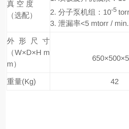
真 空 度
-5
2. 分子泵机组：
10
torr
（选配）
3. 泄漏率
<5 mtorr / min.
外形尺寸
（
W
×
D
×
H m
650
×
500
×
m
）
重量(Kg)
42