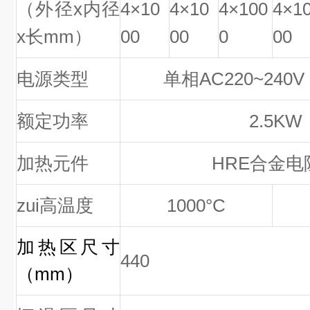
（外径
x
内径
4
×
10
4
×
10
4
×
100
4
×
1
x
长
mm
）
00
00
0
00
电源类型
单相
AC220~240V
额定功率
2.5KW
加热元件
HRE
合金电
zui高温度
1000
°
C
加热区尺寸
440
（mm）