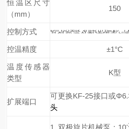
恒温区尺寸
150
（mm）
PID
控制
≤
30
段可编程（
控制方式
具有超温及断偶报警功
控温精度
±1
°
C
温度传感器
K
型
类型
可更换
KF-25
接口或
Φ6
扩展端口
头
1. 双极旋片机械泵：
10