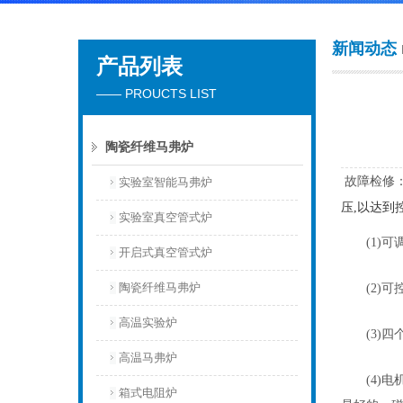
新闻动态
产品列表
北京安合美诚科学仪器有限公司
—— PROUCTS LIST
陶瓷纤维马弗炉
故障检修
实验室智能马弗炉
压
,
以达到
实验室真空管式炉
(1)
可
开启式真空管式炉
陶瓷纤维马弗炉
(2)
可
高温实验炉
(3)
四
高温马弗炉
(4)
电
箱式电阻炉