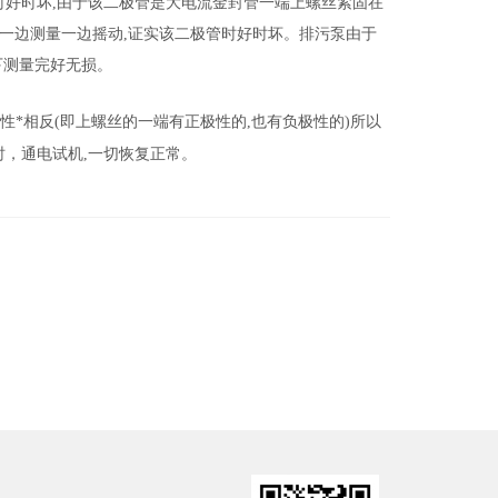
时好时坏
,
由于该二极管是大电流金封管一端上螺丝紧固在
一边测量一边摇动
,
证实该二极管时好时坏。排污泵由于
下测量完好无损。
性*相反
(
即上螺丝的一端有正极性的
,
也有负极性的
)
所以
时，通电试机
,
一切恢复正常。