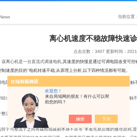
当前位置
News
离心机速度不稳故障快速
点击次数：3407 更新时间：2021-
：该离心机是一台直流式调速电机
,
其速度的快慢是通过可调电阻改变可控
控制速度的目的
"
电机转速不稳
,
从原理上分析
,
以下四种情况都有可能。
调电阻
,
因可调电阻安装在控制面板上
,
使用频率非常高
,
时间长了
,
出现接触
欢迎您！
来自局域网的朋友！有什么可以帮
控硅出现问题的也不少
,
通常是击穿短路
,
管道泵开路
,
不能触发或内部接触
助您的吗？
个整流二极管中的某一只有问题。
机转子与整流子之间有碳粉或碳刷本身不良等
"
本着先易后难的修理原则
,
首