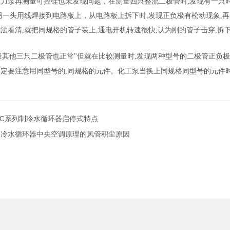
磁力泵再测量可控硅也未发现问题，在测量四只整流二极管时
,
发现有一只
另一头用线焊接到电路板上，从电路板上拆下时
,
发现正负极有松动现象
,
再
无法看清
,
就把同规格的管子装上
,
通电开机转速很快
,
认为刚的管子击穿
,
拆
量其他三只二极管也正常
"
但就在比较测量时
,
发现两种型号的二极管正负极
一定要注意用同型号的
,
同规格的元件。化工泵当换上同规格同型号的元件
MC系列制冷水循环器启停式特点
制冷水循环器中央空调原理的风管积尘原因