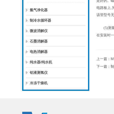
是好的。
电路板上
,
氩气净化器
该管型号
制冷水循环器
(5)
测
微波消解仪
在安装时
石墨消解器
电热消解器
上一篇：
纯水器/纯水机
下一篇：
铝液测氢仪
冷冻干燥机