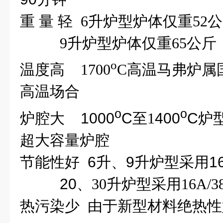
重
量
轻
6
升炉型炉体仅重
52
公
9
升炉型炉体仅重
65
公斤
o
温度高
1700
C
高温马弗炉属
高温场合
o
o
炉腔大
1000
C
至
1
400
C
炉
超大容量炉腔
节能性好
6
升、
9
升炉型采用
1
20
、
30
升炉型采用
16A/3
热污染少
由于新型材料绝热性