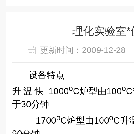
理化实验室*
更新时间：2009-12-2
设备特点
o
o
升
温
快
1000
C
炉型由
100
C
于
30
分钟
o
o
1700
C
炉型由
100
C
升
90
分钟