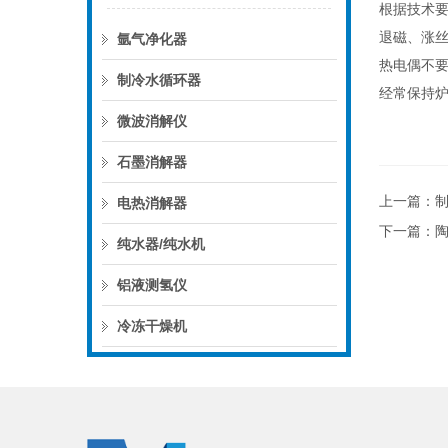
根据技术
退磁、涨
氩气净化器
热电偶不
制冷水循环器
经常保持
微波消解仪
石墨消解器
上一篇：
电热消解器
下一篇：
纯水器/纯水机
铝液测氢仪
冷冻干燥机