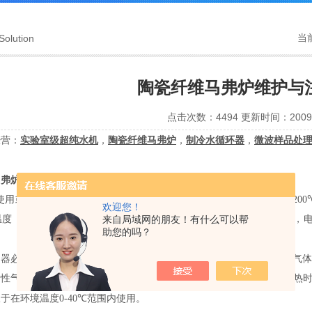
当
Solution
陶瓷纤维马弗炉维护与
点击次数：4494 更新时间：2009-
经营：
实验室级超纯水机
，
陶瓷纤维马弗炉
，
制冷水循环器
，
微波样品处
马弗炉
维护与注意事项：
次使用或长期停用后再次使用时，必须进行烘炉。烘炉的时间应为室温
200
欢迎您！
温度，以免烧毁电热元件。禁止向炉内灌注各种液体及易溶解的金属，电炉
来自局域网的朋友！有什么可以帮
助您的吗？
制器必须在相对温度不超过
85%
、没有导电尘埃、爆炸性气体或腐蚀性气
发性气体将影响和腐蚀电热元件表面，使之销毁和缩短寿命。因此，加热
限于在环境温度
0-40℃
范围内使用。