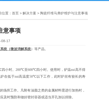
前位置：
首页
>
解决方案
> 陶瓷纤维马弗炉维护与注意事项
注意事项
08-17
理系统
（
）
微波消解系统
等产品。
℃
四小时。
200℃
至
600℃
四小时。使用时，炉温zui高不得
在低于zui高温度
50℃
以下工作，此时炉丝有较长的寿
体的场所工作。凡附有油脂之类的金属材料需进行加热时，
时应及时预防和做好密封容器或适当开孔加以排除。