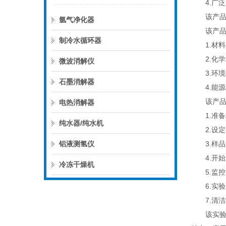
4.广泛
该产品
氩气净化器
该产品广
制冷水循环器
1.材料
2.化学
微波消解仪
3.环境
石墨消解器
4.能源
该产品
电热消解器
1.准备
纯水器/纯水机
2.设定
铝液测氢仪
3.样品
4.开始
冷冻干燥机
5.监控
6.实验
7.清洁
该实验室