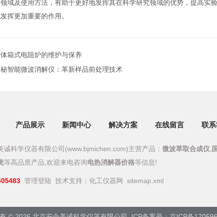
用领域及使用方法，有助于更好地发挥其在科学研究领域的优势，提高实
域发挥更加重要的作用。
一体箱式电阻炉的维护与保养
探秘智能微波消解仪：革新样品前处理技术
产品展示
新闻中心
解决方案
在线留言
联系
诚科学仪器有限公司(www.bjmichen.com)主营产品：
微波萃取合成仪
,
统
等高品质产品,欢迎来电咨询
电热消解器价格
等信息!
405483
管理登陆
技术支持：
化工仪器网
sitemap.xml
有 © 2026 北京安合美诚科学仪器有限公司
ICP备案号：京ICP备170596